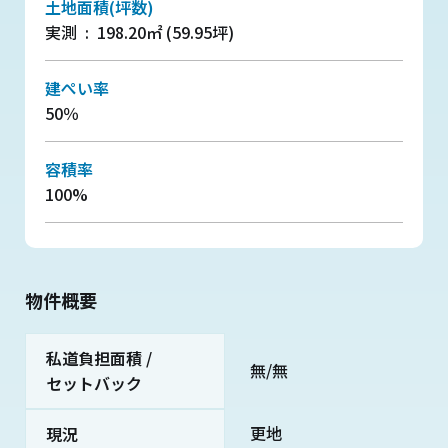
土地面積(坪数)
実測 : 198.20㎡ (59.95坪)
建ぺい率
50％
容積率
100%
物件概要
私道負担面積 /
無/無
セットバック
更地
現況