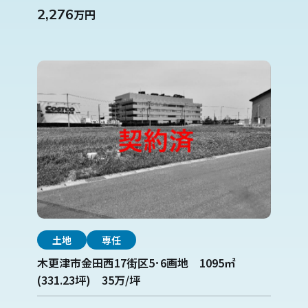
2,276
万円
土地
専任
木更津市金田西17街区5･6画地 1095㎡
(331.23坪) 35万/坪