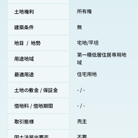
所有権
土地権利
無
建築条件
宅地/平坦
地目 / 地勢
第一種低層住居専用地
用途地域
域
住宅用地
最適用途
- / -
土地の敷金 / 保証金
- / -
借地料 / 借地期間
売主
取引態様
不要
国土法届出要否