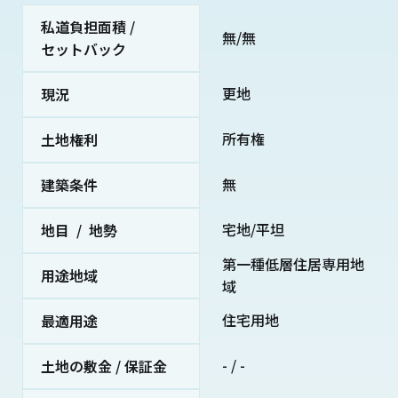
私道負担面積 /
無/無
セットバック
更地
現況
所有権
土地権利
無
建築条件
宅地/平坦
地目 / 地勢
第一種低層住居専用地
用途地域
域
住宅用地
最適用途
- / -
土地の敷金 / 保証金