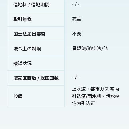
- / -
借地料 / 借地期間
売主
取引態様
不要
国土法届出要否
景観法/航空法/他
法令上の制限
接道状況
- / -
販売区画数 / 総区画数
上水道・都市ガス 宅内
設備
引込済/雨水枡・汚水桝
宅内引込可